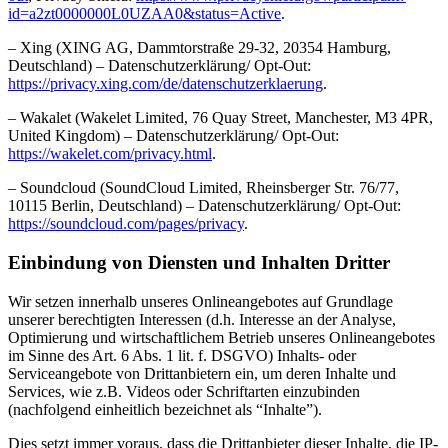
id=a2zt0000000L0UZAA0&status=Active
.
– Xing (XING AG, Dammtorstraße 29-32, 20354 Hamburg,
Deutschland) – Datenschutzerklärung/ Opt-Out:
https://privacy.xing.com/de/datenschutzerklaerung
.
– Wakalet (Wakelet Limited, 76 Quay Street, Manchester, M3 4PR,
United Kingdom) – Datenschutzerklärung/ Opt-Out:
https://wakelet.com/privacy.html
.
– Soundcloud (SoundCloud Limited, Rheinsberger Str. 76/77,
10115 Berlin, Deutschland) – Datenschutzerklärung/ Opt-Out:
https://soundcloud.com/pages/privacy
.
Einbindung von Diensten und Inhalten Dritter
Wir setzen innerhalb unseres Onlineangebotes auf Grundlage
unserer berechtigten Interessen (d.h. Interesse an der Analyse,
Optimierung und wirtschaftlichem Betrieb unseres Onlineangebotes
im Sinne des Art. 6 Abs. 1 lit. f. DSGVO) Inhalts- oder
Serviceangebote von Drittanbietern ein, um deren Inhalte und
Services, wie z.B. Videos oder Schriftarten einzubinden
(nachfolgend einheitlich bezeichnet als “Inhalte”).
Dies setzt immer voraus, dass die Drittanbieter dieser Inhalte, die IP-