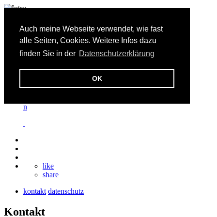
image
Auch meine Webseite verwendet, wie fast
alle Seiten, Cookies. Weitere Infos dazu
de
finden Sie in der
Datenschutzerklärung
sig
OK
n
like
share
kontakt
datenschutz
Kontakt