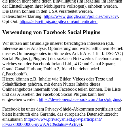
die jedoch nicht ohne deren Einwilligung (im Regelfall im Rahmen
der Einstellungen ihrer Mobilgeräte vollzogen), erhoben werden.
Die Daten können in den USA verarbeitet werden.
Datenschutzerklärung:
https://www.google.com/policies/privacy/
,
Opt-Out:
https://adssettings.google.com/authenticated
.
Verwendung von Facebook Social Plugins
Wir nutzen auf Grundlage unserer berechtigten Interessen (d.h.
Interesse an der Analyse, Optimierung und wirtschaftlichem Betrieb
unseres Onlineangebotes im Sinne des Art. 6 Abs. 1 lit. f. DSGVO)
Social Plugins („Plugins“) des sozialen Netzwerkes facebook.com,
welches von der Facebook Ireland Ltd., 4 Grand Canal Square,
Grand Canal Harbour, Dublin 2, Irland betrieben wird
(„Facebook“).
Hierzu können z.B. Inhalte wie Bilder, Videos oder Texte und
Schaltflächen gehören, mit denen Nutzer Inhalte dieses
Onlineangebotes innerhalb von Facebook teilen können. Die Liste
und das Aussehen der Facebook Social Plugins kann hier
eingesehen werden:
https://developers.facebook.com/docs/plugins/
.
Facebook ist unter dem Privacy-Shield-Abkommen zertifiziert und
bietet hierdurch eine Garantie, das europäische Datenschutzrecht
einzuhalten (
https://www.privacyshield.gov/participant?
id=a2zt0000000GnywAAC&status=Active
).