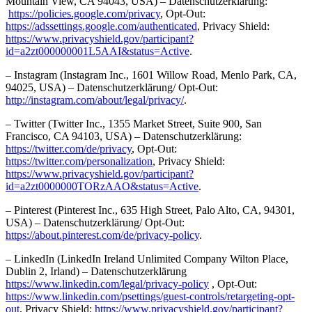
Mountain View, CA 94043, USA) – Datenschutzerklärung:
https://policies.google.com/privacy
, Opt-Out:
https://adssettings.google.com/authenticated
, Privacy Shield:
https://www.privacyshield.gov/participant?
id=a2zt000000001L5AAI&status=Active
.
– Instagram (Instagram Inc., 1601 Willow Road, Menlo Park, CA,
94025, USA) – Datenschutzerklärung/ Opt-Out:
http://instagram.com/about/legal/privacy/
.
– Twitter (Twitter Inc., 1355 Market Street, Suite 900, San
Francisco, CA 94103, USA) – Datenschutzerklärung:
https://twitter.com/de/privacy
, Opt-Out:
https://twitter.com/personalization
, Privacy Shield:
https://www.privacyshield.gov/participant?
id=a2zt0000000TORzAAO&status=Active
.
– Pinterest (Pinterest Inc., 635 High Street, Palo Alto, CA, 94301,
USA) – Datenschutzerklärung/ Opt-Out:
https://about.pinterest.com/de/privacy-policy
.
– LinkedIn (LinkedIn Ireland Unlimited Company Wilton Place,
Dublin 2, Irland) – Datenschutzerklärung
https://www.linkedin.com/legal/privacy-policy
, Opt-Out:
https://www.linkedin.com/psettings/guest-controls/retargeting-opt-
out
, Privacy Shield:
https://www.privacyshield.gov/participant?