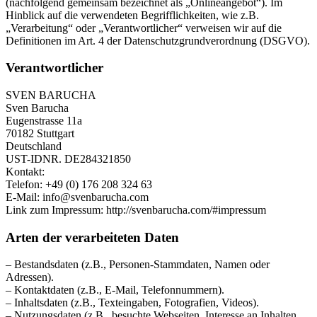
(nachfolgend gemeinsam bezeichnet als „Onlineangebot“). Im
Hinblick auf die verwendeten Begrifflichkeiten, wie z.B.
„Verarbeitung“ oder „Verantwortlicher“ verweisen wir auf die
Definitionen im Art. 4 der Datenschutzgrundverordnung (DSGVO).
Verantwortlicher
SVEN BARUCHA
Sven Barucha
Eugenstrasse 11a
70182 Stuttgart
Deutschland
UST-IDNR. DE284321850
Kontakt:
Telefon: +49 (0) 176 208 324 63
E-Mail: info@svenbarucha.com
Link zum Impressum: http://svenbarucha.com/#impressum
Arten der verarbeiteten Daten
– Bestandsdaten (z.B., Personen-Stammdaten, Namen oder
Adressen).
– Kontaktdaten (z.B., E-Mail, Telefonnummern).
– Inhaltsdaten (z.B., Texteingaben, Fotografien, Videos).
– Nutzungsdaten (z.B., besuchte Webseiten, Interesse an Inhalten,