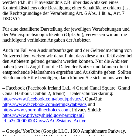
werden (d.h. ihr Einverständnis z.B. über das Anhaken eines
Kontrollkästchens oder Bestätigung einer Schaltfläche erklären) ist
die Rechtsgrundlage der Verarbeitung Art. 6 Abs. 1 lit. a., Art. 7
DSGVO.
Für eine detaillierte Darstellung der jeweiligen Verarbeitungen und
der Widerspruchsmöglichkeiten (Opt-Out), verweisen wir auf die
nachfolgend verlinkten Angaben der Anbieter.
Auch im Fall von Auskunftsanfragen und der Geltendmachung von
Nutzerrechten, weisen wir darauf hin, dass diese am effektivsten bei
den Anbietern geltend gemacht werden können. Nur die Anbieter
haben jeweils Zugriff auf die Daten der Nutzer und können direkt
entsprechende Maßnahmen ergreifen und Auskünfte geben. Sollten
Sie dennoch Hilfe benötigen, dann können Sie sich an uns wenden.
– Facebook (Facebook Ireland Ltd., 4 Grand Canal Square, Grand
Canal Harbour, Dublin 2, Irland) – Datenschutzerklärung:
https://www.facebook.com/about/privacy/
, Opt-Out:
https://www.facebook.com/settings?tab=ads
und
http://www.youronlinechoices.com
, Privacy Shield:
https://www.privacyshield.gov/participant?
id=a2zt0000000GnywAAC&status=Active
.
– Google/ YouTube (Google LLC, 1600 Amphitheatre Parkway,